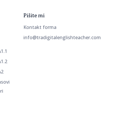
Pišite mi
Kontakt forma
info@tradigitalenglishteacher.com
A1.1
A1.2
A2
asovi
ri