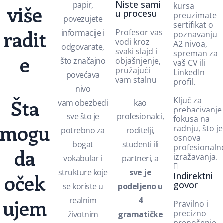
Niste sami
papir,
kursa
više
u procesu
preuzimate
povezujete
sertifikat o
radit
Profesor vas
informacije i
poznavanju
vodi kroz
A2 nivoa,
odgovarate,
svaki slajd i
spreman za
e
što značajno
objašnjenje,
vaš CV ili
pružajući
LinkedIn
povećava
vam stalnu
profil.
nivo
Šta
Ključ za
vam obezbedi
kao
prebacivanje
sve što je
profesionalci,
fokusa na
mogu
radnju, što je
potrebno za
roditelji,
osnova
bogat
studenti ili
profesionaln
da
izražavanja.
vokabular i
partneri, a
strukture koje
sve je
oček
Indirektni
govor
se koriste u
podeljeno u
ujem
realnim
4
Pravilno i
precizno
životnim
gramatičke
prenošenje