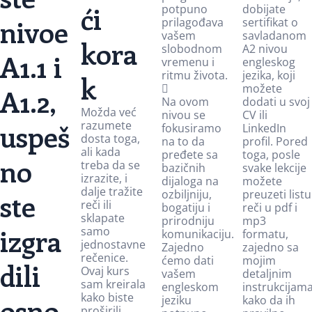
ći
potpuno
dobijate
nivoe
prilagođava
sertifikat o
vašem
savladanom
kora
slobodnom
A2 nivou
A1.1 i
vremenu i
engleskog
ritmu života.
jezika, koji
k
možete
A1.2,
Na ovom
dodati u svoj
Možda već
nivou se
CV ili
uspeš
razumete
fokusiramo
LinkedIn
dosta toga,
na to da
profil. Pored
ali kada
pređete sa
toga, posle
no
treba da se
bazičnih
svake lekcije
izrazite, i
dijaloga na
možete
dalje tražite
ozbiljniju,
preuzeti listu
ste
reči ili
bogatiju i
reči u pdf i
sklapate
prirodniju
mp3
izgra
samo
komunikaciju.
formatu,
jednostavne
Zajedno
zajedno sa
rečenice.
ćemo dati
mojim
dili
Ovaj kurs
vašem
detaljnim
sam kreirala
engleskom
instrukcijam
kako biste
osno
jeziku
kako da ih
proširili