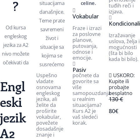
?
situacijama
celine.
tuđih reči i
izjava.
današnjice.
Vokabular
Teme prate
Kondicionali
Od kursa
Fraze i izrazi
savremeni
za poslovne
Izražavanje
engleskog
život i
planove,
uslova, želja i
jezika za A2
putovanja,
situacije sa
mogućnosti
odnose i
(šta bi bilo
nivo možete
kojima se
emocije.
kada bi bilo).
očekivati da
susrećemo
Pasiv
Uspešno
počnete da
USKORO:
Engl
vladate
govorite sa
Kupite ili
osnovama
više
probajte
engleskog
samopouzdanja
besplatno
eski
130 €
jezika, ali
u realnim
želite da
situacijama?
80€
proširite
Kurs A2 je
jezik
vokabular,
vaš sledeći
povežete
korak.
A2
dosadašnje
znanje i