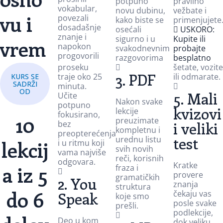
potpuno
pravilno
vokabular,
novu dubinu,
vežbate i
vu i
povezali
kako biste se
primenjujete
dosadašnje
osećali
USKORO:
znanje i
sigurno i u
Kupite ili
vrem
napokon
svakodnevnim
probajte
progovorili
razgovorima
besplatno
proseku
šetate, vozite
3. PDF
traje oko 25
ili odmarate.
KURS SE
SADRŽI
minuta.
OD
5. Mali
Učite
Nakon svake
potpuno
kvizovi
lekcije
fokusirano,
10
preuzimate
bez
i veliki
kompletnu i
preopterećenja
test
urednu listu
lekcij
i u ritmu koji
svih novih
vama najviše
reči, korisnih
odgovara.
Kratke
a iz 5
fraza i
provere
gramatičkih
2. You
znanja
struktura
do 6
čekaju vas
Speak
koje smo
posle svake
prešli.
podlekcije,
Deo u kom
dok veliku