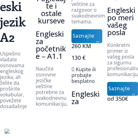
eski
te i
veštine za
Engleski
razgovor o
ostale
svakodnevnim
po meri
jezik
kurseve
temama.
vašeg
posla
A2
Engleski
Saznajte
za
Konkretni
260 KM
početnik
više
primer iz
Uspešno
e – A1.1
vašeg posla
130 €
vladate
za sigurnu
osnovama
profesionaln
Naučite
Kupite ili
engleskog
komunikaciju
osnovne
probajte
jezika, ali
jezičke
besplatno
želite da
veštine
Saznajte
proširite
potrebne za
Engleski
vokabular,
svakodnevnu
od 350€
za
povežete
više
komunikaciju.
dosadašnje