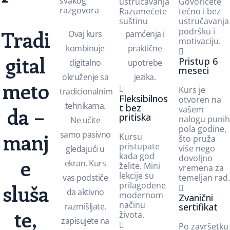
svakog
ustručavanja
Govorićete
razgovora
Razumećete
tečno i bez
suštinu
ustručavanja
Tradi
podršku i
Ovaj kurs
pamćenja i
motivaciju.
kombinuje
praktične
gital
Pristup 6
digitalno
upotrebe
meseci
okruženje sa
jezika.
meto
Kurs je
tradicionalnim
Fleksibilnos
otvoren na
tehnikama.
t bez
da –
vašem
pritiska
nalogu punih
Ne učite
pola godine,
manj
samo pasivno
Kursu
što pruža
pristupate
više nego
gledajući u
kada god
dovoljno
e
ekran. Kurs
želite. Mini
vremena za
lekcije su
vas podstiče
temeljan rad.
sluša
prilagođene
da aktivno
modernom
Zvanični
načinu
razmišljate,
sertifikat
te,
života.
zapisujete na
Po završetku