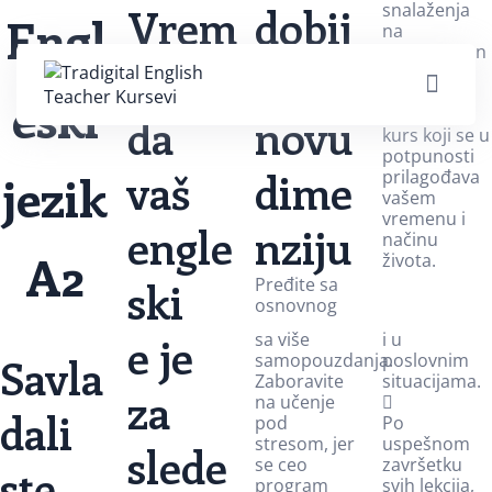
Vrem
dobij
snalaženja
Engl
na
samouveren
e je
e
i detaljniji
razgovor
eski
kroz online
da
novu
kurs koji se u
potpunosti
vaš
dime
jezik
prilagođava
vašem
vremenu i
engle
nziju
načinu
A2
života.
ski
Pređite sa
osnovnog
e je
sa više
i u
Savla
samopouzdanja.
poslovnim
Zaboravite
situacijama.
za
na učenje
dali
pod
Po
stresom, jer
uspešnom
slede
se ceo
završetku
ste
program
svih lekcija,