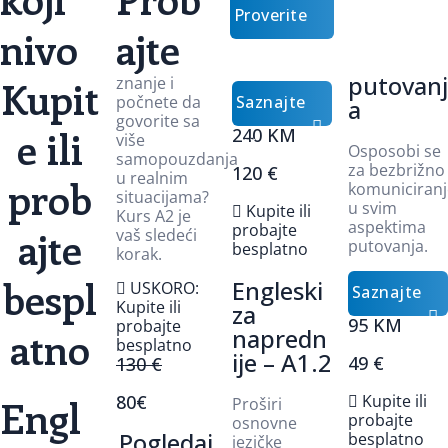
Proverite
nivo
ajte
putovanj
Kupit
znanje i
počnete da
Saznajte
a
govorite sa
e ili
240 KM
više
više
Osposobi se
samopouzdanja
za bezbrižno
120 €
u realnim
prob
komuniciranj
situacijama?
u svim
Kupite ili
Kurs A2 je
aspektima
probajte
ajte
vaš sledeći
putovanja.
besplatno
korak.
bespl
Engleski
USKORO:
Saznajte
Kupite ili
za
95 KM
probajte
atno
napredn
više
besplatno
ije – A1.2
49 €
130 €
80€
Kupite ili
Engl
Proširi
probajte
osnovne
Pogledaj
besplatno
jezičke