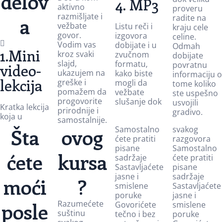
delov
4. MP3
aktivno
proveru
razmišljate i
radite na
a
vežbate
Listu reči i
kraju cele
govor.
izgovora
celine.
Vodim vas
dobijate i u
Odmah
1.Mini
kroz svaki
zvučnom
dobijate
slajd,
formatu,
povratnu
video-
ukazujem na
kako biste
informaciju o
lekcija
greške i
mogli da
tome koliko
pomažem da
vežbate
ste uspešno
progovorite
slušanje dok
usvojili
Kratka lekcija
prirodnije i
gradivo.
koja u
samostalnije.
Šta
ovog
Samostalno
svakog
ćete pratiti
razgovora
pisane
Samostalno
ćete
kursa
sadržaje
ćete pratiti
Sastavljaćete
pisane
jasne i
sadržaje
moći
?
smislene
Sastavljaćete
poruke
jasne i
posle
Razumećete
Govorićete
smislene
suštinu
tečno i bez
poruke