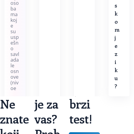
oso
s
ba
k
ma
koj
o
e
m
su
usp
j
ešn
e
o
z
savl
ada
i
le
k
osn
ove
u
(niv
?
oe
Ne
je za
brzi
svoje
znate
vas?
test!
znanje!
koji
Prob