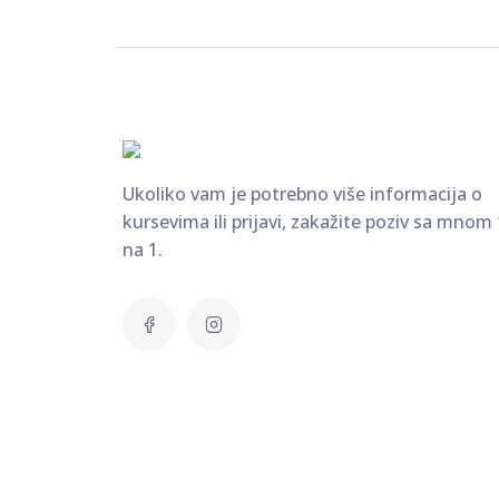
Ukoliko vam je potrebno više informacija o
kursevima ili prijavi, zakažite poziv sa mnom 
na 1.