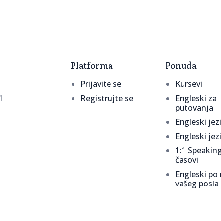
Platforma
Ponuda
Prijavite se
Kursevi
1
Registrujte se
Engleski za
putovanja
Engleski jez
Engleski jez
1:1 Speakin
časovi
Engleski po
vašeg posla