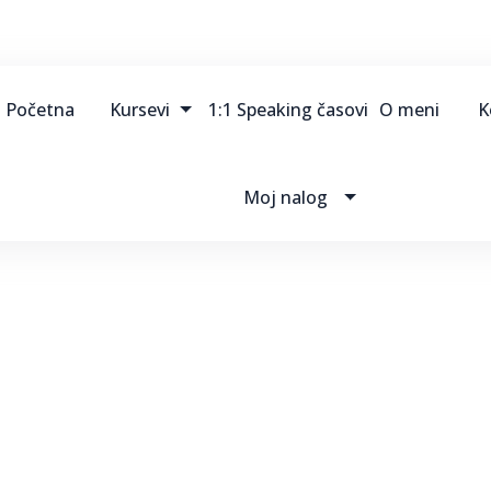
Početna
Kursevi
1:1 Speaking časovi
O meni
K
Moj nalog