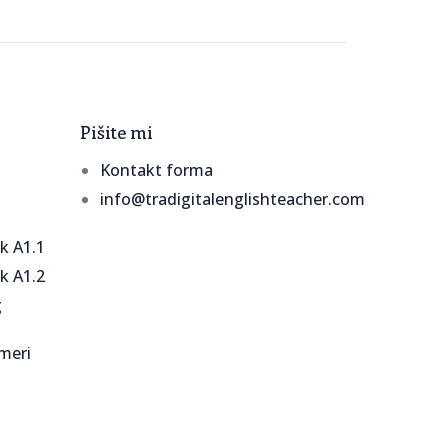
Pišite mi
Kontakt forma
info@tradigitalenglishteacher.com
ik A1.1
ik A1.2
g
 meri